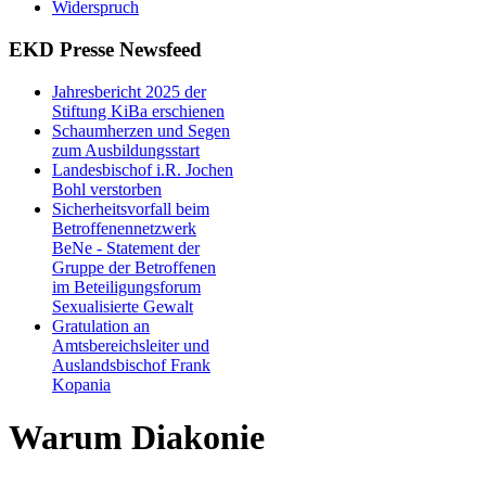
Widerspruch
EKD Presse Newsfeed
Jahresbericht 2025 der
Stiftung KiBa erschienen
Schaumherzen und Segen
zum Ausbildungsstart
Landesbischof i.R. Jochen
Bohl verstorben
Sicherheitsvorfall beim
Betroffenennetzwerk
BeNe - Statement der
Gruppe der Betroffenen
im Beteiligungsforum
Sexualisierte Gewalt
Gratulation an
Amtsbereichsleiter und
Auslandsbischof Frank
Kopania
Warum Diakonie