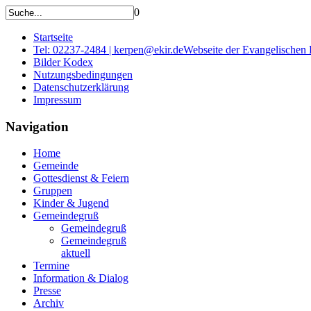
0
Startseite
Tel: 02237-2484 | kerpen@ekir.de
Webseite der Evangelischen
Bilder Kodex
Nutzungsbedingungen
Datenschutzerklärung
Impressum
Navigation
Home
Gemeinde
Gottesdienst & Feiern
Gruppen
Kinder & Jugend
Gemeindegruß
Gemeindegruß
Gemeindegruß
aktuell
Termine
Information & Dialog
Presse
Archiv