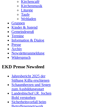
Kirchencafé
Kirchenmusik
Liturgie
Taufe
Weltladen
Gruppen
Kinder & Jugend
Gemeindegruß
Termine
Information & Dialog
Presse
Archiv
Newsletteranmeldung
Widerspruch
EKD Presse Newsfeed
Jahresbericht 2025 der
Stiftung KiBa erschienen
Schaumherzen und Segen
zum Ausbildungsstart
Landesbischof i.R. Jochen
Bohl verstorben
Sicherheitsvorfall beim
Betroffenennetzwerk