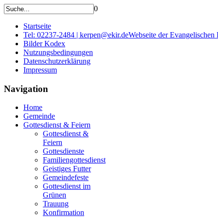
0
Startseite
Tel: 02237-2484 | kerpen@ekir.de
Webseite der Evangelischen
Bilder Kodex
Nutzungsbedingungen
Datenschutzerklärung
Impressum
Navigation
Home
Gemeinde
Gottesdienst & Feiern
Gottesdienst &
Feiern
Gottesdienste
Familiengottesdienst
Geistiges Futter
Gemeindefeste
Gottesdienst im
Grünen
Trauung
Konfirmation