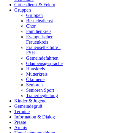
Gottesdienst & Feiern
Gruppen
Gruppen
Besuchsdienst
Chor
Familienkreis
Evangelischer
Frauenkreis
Frauenselbsthilfe -
FSH
Gemeindefahrten
Glaubensgespräche
Hauskreis
Mütterkreis
Ökumene
Senioren
Senioren Sport
Trauerbegleitung
Kinder & Jugend
Gemeindegruß
Termine
Information & Dialog
Presse
Archiv
Newsletteranmeldung