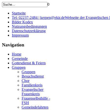
0
Startseite
Tel: 02237-2484 | kerpen@ekir.de
Webseite der Evangelischen
Bilder Kodex
Nutzungsbedingungen
Datenschutzerklärung
Impressum
Navigation
Home
Gemeinde
Gottesdienst & Feiern
Gruppen
Gruppen
Besuchsdienst
Chor
Familienkreis
Evangelischer
Frauenkreis
Frauenselbsthilfe -
FSH
Gemeindefahrten