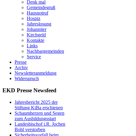
Denk mal
Gemeindegruß
Hausnotruf
Hospiz
Jahreslosung
Johanniter
Kirchgeld
Kontakte
Links
Nachbargemeinden
Service
Presse
Archiv
Newsletteranmeldung
Widerspruch
EKD Presse Newsfeed
Jahresbericht 2025 der
Stiftung KiBa erschienen
Schaumherzen und Segen
zum Ausbildungsstart
Landesbischof i.R. Jochen
Bohl verstorben
Sicherheitsvorfall beim