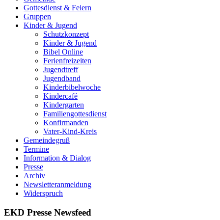
Gottesdienst & Feiern
Gruppen
Kinder & Jugend
Schutzkonzept
Kinder & Jugend
Bibel Online
Ferienfreizeiten
Jugendtreff
Jugendband
Kinderbibelwoche
Kindercafé
Kindergarten
Familiengottesdienst
Konfirmanden
Vater-Kind-Kreis
Gemeindegruß
Termine
Information & Dialog
Presse
Archiv
Newsletteranmeldung
Widerspruch
EKD Presse Newsfeed