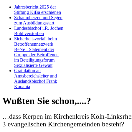
Jahresbericht 2025 der
Stiftung KiBa erschienen
Schaumherzen und Segen
zum Ausbildungsstart
Landesbischof i.R. Jochen
Bohl verstorben
Sicherheitsvorfall beim
Betroffenennetzwerk
BeNe - Statement der
Gruppe der Betroffenen
im Beteiligungsforum
Sexualisierte Gewalt
Gratulation an
Amtsbereichsleiter und
Auslandsbischof Frank
Kopania
Wußten Sie schon,....?
…dass Kerpen im Kirchenkreis Köln-Linksrhein
3 evangelischen Kirchengemeinden besteht?