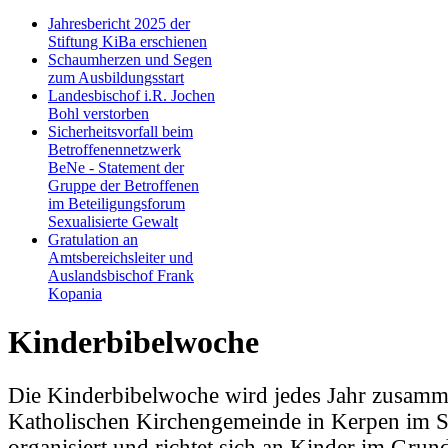
Jahresbericht 2025 der
Stiftung KiBa erschienen
Schaumherzen und Segen
zum Ausbildungsstart
Landesbischof i.R. Jochen
Bohl verstorben
Sicherheitsvorfall beim
Betroffenennetzwerk
BeNe - Statement der
Gruppe der Betroffenen
im Beteiligungsforum
Sexualisierte Gewalt
Gratulation an
Amtsbereichsleiter und
Auslandsbischof Frank
Kopania
Kinderbibelwoche
Die Kinderbibelwoche wird jedes Jahr zusamm
Katholischen Kirchengemeinde in Kerpen im
organisiert und richtet sich an Kinder im Grund