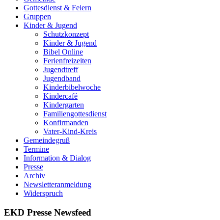
Gottesdienst & Feiern
Gruppen
Kinder & Jugend
Schutzkonzept
Kinder & Jugend
Bibel Online
Ferienfreizeiten
Jugendtreff
Jugendband
Kinderbibelwoche
Kindercafé
Kindergarten
Familiengottesdienst
Konfirmanden
Vater-Kind-Kreis
Gemeindegruß
Termine
Information & Dialog
Presse
Archiv
Newsletteranmeldung
Widerspruch
EKD Presse Newsfeed